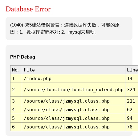
Database Error
(1040) 365建站错误警告：连接数据库失败，可能的原
因：1、数据库密码不对; 2、mysql未启动。
PHP Debug
No.
File
Line
1
/index.php
14
2
/source/function/function_extend.php
324
3
/source/class/jzmysql.class.php
211
4
/source/class/jzmysql.class.php
62
5
/source/class/jzmysql.class.php
94
6
/source/class/jzmysql.class.php
76