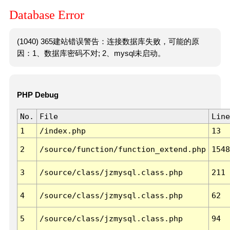
Database Error
(1040) 365建站错误警告：连接数据库失败，可能的原
因：1、数据库密码不对; 2、mysql未启动。
PHP Debug
No.
File
Line
1
/index.php
13
2
/source/function/function_extend.php
1548
3
/source/class/jzmysql.class.php
211
4
/source/class/jzmysql.class.php
62
5
/source/class/jzmysql.class.php
94