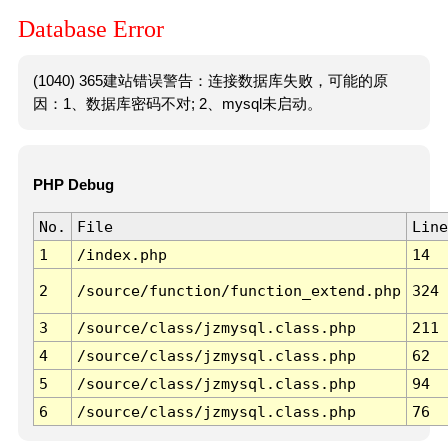
Database Error
(1040) 365建站错误警告：连接数据库失败，可能的原
因：1、数据库密码不对; 2、mysql未启动。
PHP Debug
No.
File
Line
1
/index.php
14
2
/source/function/function_extend.php
324
3
/source/class/jzmysql.class.php
211
4
/source/class/jzmysql.class.php
62
5
/source/class/jzmysql.class.php
94
6
/source/class/jzmysql.class.php
76