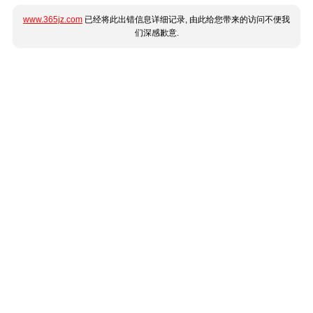
www.365jz.com
已经将此出错信息详细记录, 由此给您带来的访问不便我
们深感歉意.