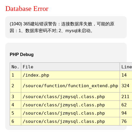
Database Error
(1040) 365建站错误警告：连接数据库失败，可能的原
因：1、数据库密码不对; 2、mysql未启动。
PHP Debug
No.
File
Line
1
/index.php
14
2
/source/function/function_extend.php
324
3
/source/class/jzmysql.class.php
211
4
/source/class/jzmysql.class.php
62
5
/source/class/jzmysql.class.php
94
6
/source/class/jzmysql.class.php
76