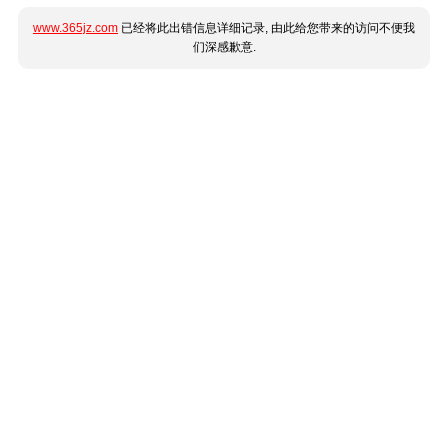
www.365jz.com
已经将此出错信息详细记录, 由此给您带来的访问不便我
们深感歉意.