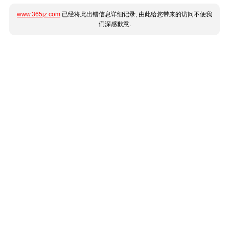
www.365jz.com
已经将此出错信息详细记录, 由此给您带来的访问不便我
们深感歉意.