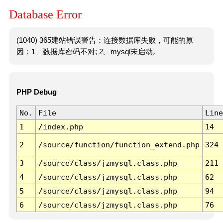
Database Error
(1040) 365建站错误警告：连接数据库失败，可能的原
因：1、数据库密码不对; 2、mysql未启动。
PHP Debug
No.
File
Line
1
/index.php
14
2
/source/function/function_extend.php
324
3
/source/class/jzmysql.class.php
211
4
/source/class/jzmysql.class.php
62
5
/source/class/jzmysql.class.php
94
6
/source/class/jzmysql.class.php
76