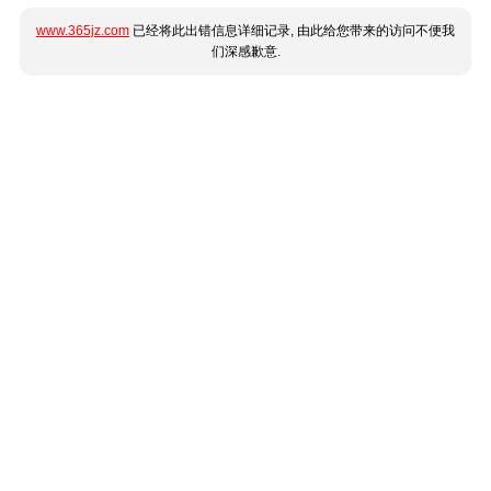
www.365jz.com
已经将此出错信息详细记录, 由此给您带来的访问不便我
们深感歉意.