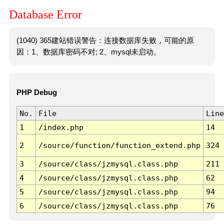
Database Error
(1040) 365建站错误警告：连接数据库失败，可能的原
因：1、数据库密码不对; 2、mysql未启动。
PHP Debug
No.
File
Line
1
/index.php
14
2
/source/function/function_extend.php
324
3
/source/class/jzmysql.class.php
211
4
/source/class/jzmysql.class.php
62
5
/source/class/jzmysql.class.php
94
6
/source/class/jzmysql.class.php
76