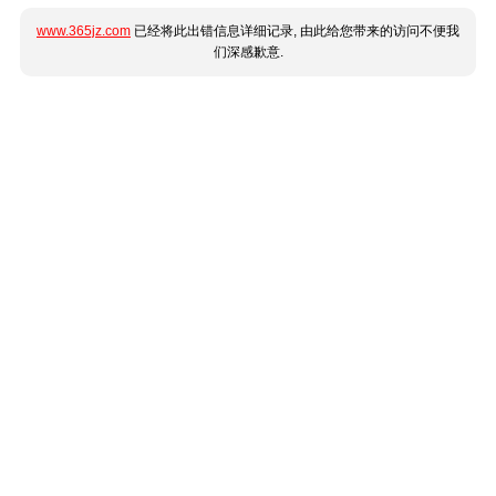
www.365jz.com
已经将此出错信息详细记录, 由此给您带来的访问不便我
们深感歉意.