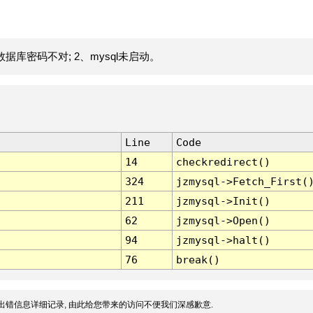
据库密码不对; 2、mysql未启动。
Line
Code
14
checkredirect()
324
jzmysql->Fetch_First(
211
jzmysql->Init()
62
jzmysql->Open()
94
jzmysql->halt()
76
break()
出错信息详细记录, 由此给您带来的访问不便我们深感歉意.